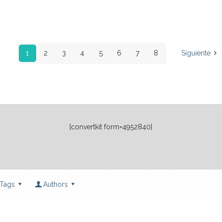
1
2
3
4
5
6
7
8
Siguiente
[convertkit form=4952840]
Tags
Authors