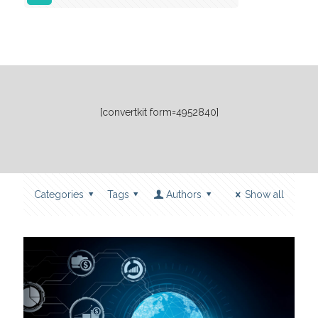
[convertkit form=4952840]
Categories
Tags
Authors
Show all